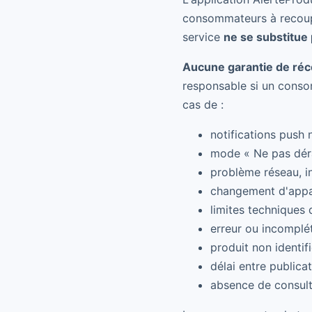
consommateurs à recouper
service
ne se substitue
Aucune garantie de réce
responsable si un conso
cas de :
notifications push 
mode « Ne pas déra
problème réseau, in
changement d'appar
limites techniques 
erreur ou incomplét
produit non identif
délai entre publica
absence de consult