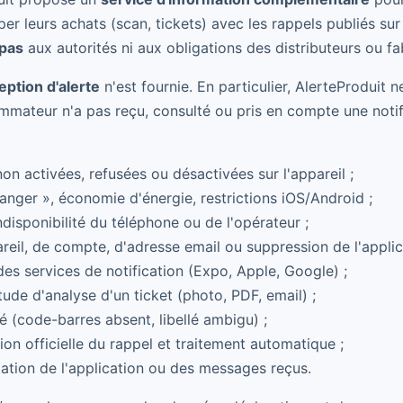
 leurs achats (scan, tickets) avec les rappels publiés sur l
 pas
aux autorités ni aux obligations des distributeurs ou fa
ption d'alerte
n'est fournie. En particulier, AlerteProduit n
mmateur n'a pas reçu, consulté ou pris en compte une noti
non activées, refusées ou désactivées sur l'appareil ;
nger », économie d'énergie, restrictions iOS/Android ;
disponibilité du téléphone ou de l'opérateur ;
eil, de compte, d'adresse email ou suppression de l'applic
des services de notification (Expo, Apple, Google) ;
ude d'analyse d'un ticket (photo, PDF, email) ;
ié (code-barres absent, libellé ambigu) ;
tion officielle du rappel et traitement automatique ;
ation de l'application ou des messages reçus.