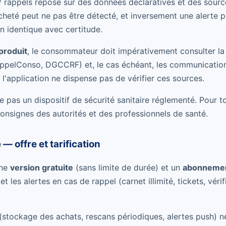
 rappels repose sur des données déclaratives et des source
cheté peut ne pas être détecté, et inversement une alerte 
on identique avec certitude.
produit
, le consommateur doit impérativement consulter la s
ppelConso, DGCCRF) et, le cas échéant, les communication
de l'application ne dispense pas de vérifier ces sources.
ue pas un dispositif de sécurité sanitaire réglementé. Pour t
consignes des autorités et des professionnels de santé.
 — offre et tarification
une
version gratuite
(sans limite de durée) et un
abonneme
t les alertes en cas de rappel (carnet illimité, tickets, vér
 (stockage des achats, rescans périodiques, alertes push) 